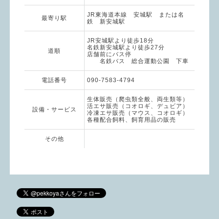
JR東海道本線 安城駅 または名
最寄り駅
鉄 新安城駅
JR安城駅より徒歩18分
名鉄新安城駅より徒歩27分
道順
店舗前にバス停
名鉄バス 総合運動公園 下車
電話番号
090-7583-4794
生体販売（爬虫類全般、両生類等）
活エサ販売（コオロギ、デュビア）
設備・サービス
冷凍エサ販売（マウス、コオロギ）
各種配合飼料、飼育用品の販売
その他