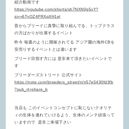
紹介動画です
https://youtube.com/shorts/sh7NXN0g5xY?
si=y6TyOZ4PRXqXH1el
昔からブリードに真摯に取り組んでる、トップクラス
の方ばかりが出展するイベント
昨今 毎週のように開催されてる アジア圏の海外CBを
安売りするイベントとは違います
ブリード目指す方には 是非来て頂きたいイベントで
す
ブリーダーズストリート 公式サイト
https://note.com/breeders_street/n/n57e5430fd3fb
?sub_rt=share_b
当店も このイベントコンセプトに恥じないクオリテ
ィの生体を連れていけるよう、生体のメンテ頑張って
いますので 是非ご来場下さい