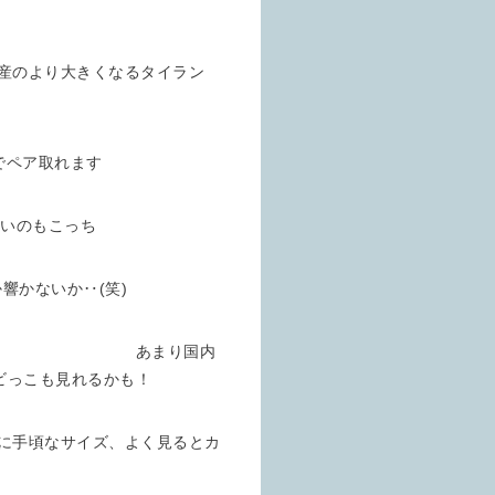
なるタイラン
リWC
でペア取れます
コーWC ペア
いのもこっち
ヤモリWC
かないか‥(笑)
り国内
でチビっこも見れるかも！
ゲWC
頃なサイズ、よく見るとカ