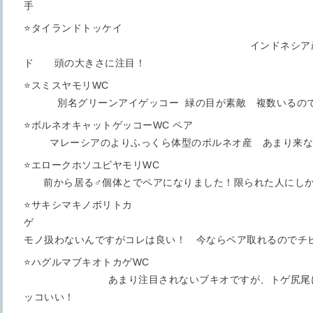
手
⭐️タイランドトッケイ
インドネシア産のより大きく
ド 頭の大きさに注目！
⭐️スミスヤモ
別名グリーンアイゲッコー 緑の目が素敵 複数いるの
⭐️ボルネオキャットゲッ
マレーシアのよりふっくら体型のボルネオ産 あまり来な
⭐️エロークホソユビ
前から居る♂個体とでペアになりました！限られた人にしか響
⭐️サキシマキノボリトカ
ゲ あま
モノ扱わないんですがコレは良い！ 今ならペア取れるの
⭐️ハグルマブキオトカ
あまり注目されないブキオですが、トゲ尻尾に手
ッコいい！