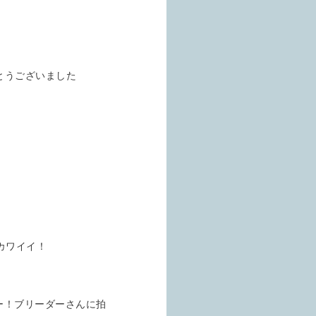
とうございました
イト広かった！
カゲベビー
有の縞模様がカワイイ！
国内CBベビー
！ブリーダーさんに拍