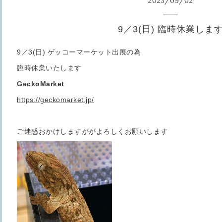
2023
/
09
/
02
9／3(日) 臨時休業しま
9／3(日) ゲッコーマーケット出展の為
臨時休業いたします
GeckoMarket
https://geckomarket.jp/
ご迷惑おかけしますががよろしくお願いします